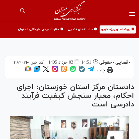
🟡 پرونده‌های ویژه خبری
🟡 سامانه‌های قضایی
🟡 جنایت میدان علیخانی اصفهان
قضایی
حقوقی
14:51
03 خرداد 1405
کد خبر:
۴۸۹۹۱۹۰
چاپ
دادستان مرکز استان خوزستان: اجرای
احکام، معیار سنجش کیفیت فرآیند
دادرسی است