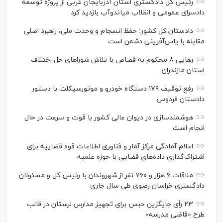
رئیس کل دادگستری استان آذربایجان غربی از پروژه توسعه
دادسرای عمومی و انقلاب میاندوآب بازدید کرد
دادستان کل کشور: حفظ انسجام و وحدت ملی، راهبرد اصلی
مقابله با یاس‌آفرینی دشمن است
رهایی ۸ محکوم به قصاص با تلاش شورا‌های حل اختلاف
استان مازندران
رفع توقیف ۱۷۹ دستگاه خودرو و موتورسیکلت با دستور
دادستان فردوس
هوشمندسازی در دیوان عالی کشور با قوت و سرعت در حال
انجام است
اعلام آمادگی مرکز آمار و فناوری اطلاعات قوه قضاییه برای
اشتراک‌گذاری داده‌های قضایی با حوزه علمیه
ملاقات ۶ هزار و ۷۶۰ نفر از شهروندان با رئیس کل و مسئولان
دادگستری خراسان رضوی طی سال جاری
۲۳ رأی جایگزین حبس برای تجهیز مدارس لرستان در قالب
طرح «قاضی مدرسه»