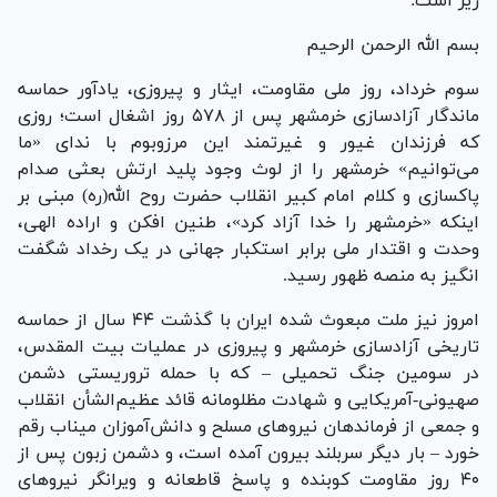
زیر است:
بسم الله الرحمن الرحیم
سوم خرداد، روز ملی مقاومت، ایثار و پیروزی، یادآور حماسه
ماندگار آزادسازی خرمشهر پس از ۵۷۸ روز اشغال است؛ روزی
که فرزندان غیور و غیرتمند این مرزوبوم با ندای «ما
می‌توانیم» خرمشهر را از لوث وجود پلید ارتش بعثی صدام
پاکسازی و کلام امام کبیر انقلاب حضرت روح الله(ره) مبنی بر
اینکه «خرمشهر را خدا آزاد کرد»، طنین افکن و اراده الهی،
وحدت و اقتدار ملی برابر استکبار جهانی در یک رخداد شگفت
انگیز به منصه ظهور رسید.
امروز نیز ملت مبعوث شده ایران با گذشت ۴۴ سال از حماسه
تاریخی آزادسازی خرمشهر و پیروزی در عملیات بیت المقدس،
در سومین جنگ تحمیلی – که با حمله تروریستی دشمن
صهیونی‑آمریکایی و شهادت مظلومانه قائد عظیم‌الشأن انقلاب
و جمعی از فرماندهان نیروهای مسلح و دانش‌آموزان میناب رقم
خورد – بار دیگر سربلند بیرون آمده است، و دشمن زبون پس از
۴۰ روز مقاومت کوبنده و پاسخ قاطعانه و ویرانگر نیروهای