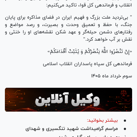
انقلاب و فرماندهی کل قوا، تاکید می‌کنیم:
" بی‌تردید ملت بزرگ و فهیم ایران در فضای مذاکره برای پایان
جنگ، با حفظ و تعمیق وحدت و بصیرت، و رصد مواضع و
رفتارهای دشمن حیله‌گر و عهد شکن نقشه‌های او را خنثی و
نقش بر آب خواهد کرد."
«إِنْ تَنْصُرُوا اللَّهَ یَنْصُرْکُمْ وَ یُثَبِّتْ أَقْدَامَکُمْ»
فرماندهی کل سپاه پاسداران انقلاب اسلامی
سوم خرداد ماه ۱۴۰۵
بیشتر بخوانید:
مراسم گرامیداشت شهید تنگسیری و شهدای