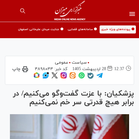
🟡 پرونده‌های ویژه خبری
🟡 سامانه‌های قضایی
🟡 جنایت میدان علیخانی اصفهان
سیاست
عمومی
12:37
28 ارديبهشت 1405
کد خبر:
۴۸۹۸۰۴۴
چاپ
پزشکیان: با عزت گفت‌و‌گو می‌کنیم/ در
برابر هیچ قدرتی سر خم نمی‌کنیم