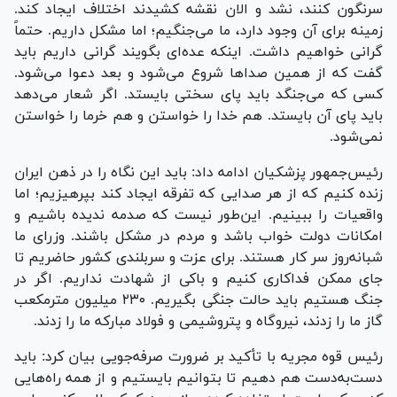
سرنگون کنند، نشد و الان نقشه کشیدند اختلاف ایجاد کند.
زمینه برای آن وجود دارد، ما می‌جنگیم؛ اما مشکل داریم. حتماً
گرانی خواهیم داشت. اینکه عده‌ای بگویند گرانی داریم باید
گفت که از همین صدا‌ها شروع می‌شود و بعد دعوا می‌شود.
کسی که می‌جنگد باید پای سختی بایستد. اگر شعار می‌دهد
باید پای آن بایستد. هم خدا را خواستن و هم خرما را خواستن
نمی‌شود.
رئیس‌جمهور پزشکیان ادامه داد: باید این نگاه را در ذهن ایران
زنده کنیم که از هر صدایی که تفرقه ایجاد کند بپرهیزیم؛ اما
واقعیات را ببینیم. این‌طور نیست که صدمه ندیده باشیم و
امکانات دولت خواب باشد و مردم در مشکل باشند. وزرای ما
شبانه‌روز سر کار هستند. برای عزت و سربلندی کشور حاضریم تا
جای ممکن فداکاری کنیم و باکی از شهادت نداریم. اگر در
جنگ هستیم باید حالت جنگی بگیریم. ۲۳۰ میلیون مترمکعب
گاز ما را زدند، نیروگاه و پتروشیمی و فولاد مبارکه ما را زدند.
رئیس قوه مجریه با تأکید بر ضرورت صرفه‌جویی بیان کرد: باید
دست‌به‌دست هم دهیم تا بتوانیم بایستیم و از همه راه‌هایی