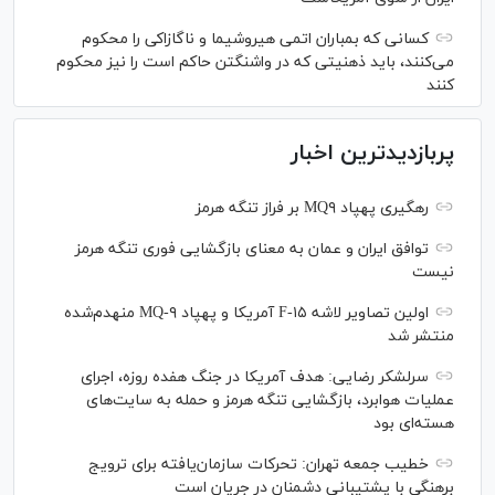
کسانی که بمباران اتمی هیروشیما و ناگازاکی را محکوم
می‌کنند، باید ذهنیتی که در واشنگتن حاکم است را نیز محکوم
کنند
پربازدیدترین اخبار
رهگیری پهپاد MQ۹ بر فراز تنگه هرمز
توافق ایران و عمان به معنای بازگشایی فوری تنگه هرمز
نیست
اولین تصاویر لاشه F-۱۵ آمریکا و پهپاد MQ-۹ منهدم‌شده
منتشر شد
سرلشکر رضایی: هدف آمریکا در جنگ هفده روزه، اجرای
عملیات هوابرد، بازگشایی تنگه هرمز و حمله به سایت‌های
هسته‌ای بود
خطیب جمعه تهران: تحرکات سازمان‌یافته برای ترویج
برهنگی با پشتیبانی دشمنان در جریان است