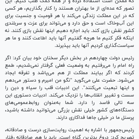
که ممکن است استفاده کرده و از همه کمک طلب کنیم. این
تصور که عده‌ای از ما بهتران هستند را کنار بگذاریم، هر کسی
که در این مملکت زندگی می‌کند با هر قومیت و جنسیت برای
این آب‌وخاک است و حق دارد و می‌تواند برای عزت و سربلندی
کشور نقش بازی کند. باید اجازه دهیم اینها نقش بازی کنند. نه
اینکه فکر کنیم ما هرچه گفتیم آنها باید اطاعت کنند و ما هر
سیاست‌گذاری کردیم آنها باید بپذیرند.
رئیس دولت چهاردهم در بخش دیگر سخنان خود بیان کرد: اگر
راه امام را می‌رفتیم به وضعیت فعلی گرفتار نمی‌شدیم، طمع
کردند که اگر بیایند مملکت از هم می‌پاشد و تفرقه ایجاد
می‌شود. حضرت علی می‌گوید "نگو من امیرم و دستور می‌دهم
و اینها تبعیت می‌کنند". این ادبیات قلب را سیاه و دین را
سست و تغییر انقلاب‌ها را نزدیک می‌کند. ادبیات دستوری این
سه تالی فاسد را دارد. شما به‌عنوان روابط‌عمومی‌های
دستگاه‌های کشور خیلی نقش بزرگی می‌توانید داشته باشید،
پرسنل ما در خیلی جا‌ها فداکاری دارند.
رئیس‌جمهور با اشاره به اهمیت روایت‌سازی درست و صادقانه،
تصریح کرد: دروغ بدترین گناه است. باید با هم صادقانه رفتار