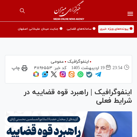
🟡 پرونده‌های ویژه خبری
🟡 سامانه‌های قضایی
🟡 جنایت میدان علیخانی اصفهان
اینفوگرافیک
عمومی
23:54
19 ارديبهشت 1405
کد خبر:
۴۸۹۶۵۵۳
چاپ
اینفوگرافیک | راهبرد قوه قضاییه در
شرایط فعلی