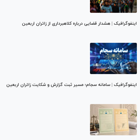
اینفوگرافیک | هشدار قضایی درباره کلاهبرداری از زائران اربعین
اینفوگرافیک | سامانه سجام؛ مسیر ثبت گزارش و شکایت زائران اربعین