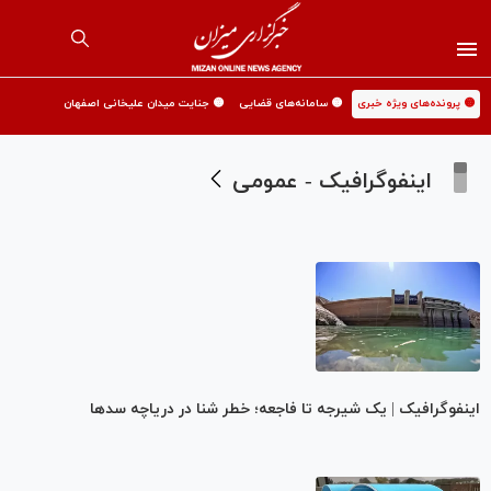
🟡 پرونده‌های ویژه خبری
🟡 سامانه‌های قضایی
🟡 جنایت میدان علیخانی اصفهان
اینفوگرافیک - عمومی
اینفوگرافیک | یک شیرجه تا فاجعه؛ خطر شنا در دریاچه سدها