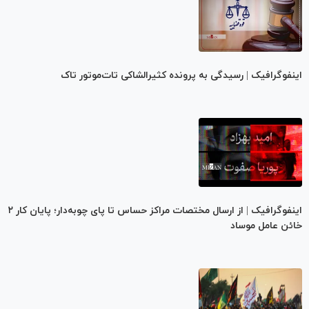
اینفوگرافیک | رسیدگی به پرونده کثیرالشاکی تات‌موتور تاک
اینفوگرافیک | از ارسال مختصات مراکز حساس تا پای چوبه‌دار؛ پایان کار ۲
خائن عامل موساد