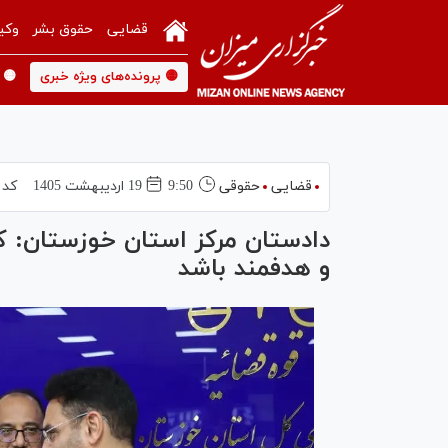
قضایی
حقوق بشر
وکی
🟡 پرونده‌های ویژه خبری
🟡 
قضایی
حقوقی
9:50
19 ارديبهشت 1405
کد 
دادستان مرکز استان خوزستان: 
و هدفمند باشد