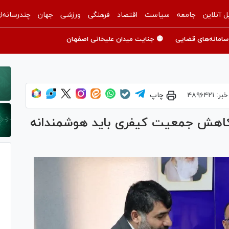
ل آنلاین
جامعه
سیاست
اقتصاد
فرهنگی
ورزشی
جهان
چندرسانه‌ا
سامانه‌های قضایی
🟡 جنایت میدان علیخانی اصفهان
خبر:
۴۸۹۶۴۲۱
چاپ
کاهش جمعیت کیفری باید هوشمندانه