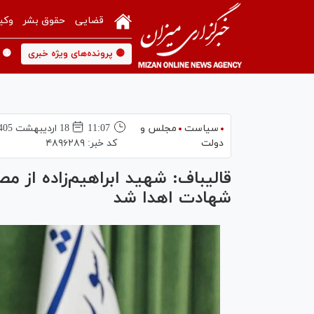
قضایی
حقوق بشر
وکی
🟡 پرونده‌های ویژه خبری
🟡 
سیاست
مجلس و
11:07
18 ارديبهشت 1405
دولت
کد خبر:
۴۸۹۶۲۸۹
قالیباف: شهید ابراهیم‌زاده از م
شهادت اهدا شد