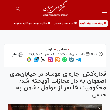
🟡 پرونده‌های ویژه خبری
🟡 سامانه‌های قضایی
🟡 جنایت میدان علیخانی اصفهان
قضایی
حقوقی
9:47
05 ارديبهشت 1405
کد خبر:
۴۸۹۴۰۰۳
چاپ
قداره‌کش اجاره‌ای موساد در خیابان‌های
اصفهان به دار مجازات آویخته شد/
محکومیت ۱۵ نفر از عوامل دشمن به
حبس