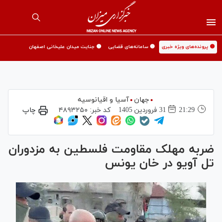
🟡 پرونده‌های ویژه خبری
🟡 سامانه‌های قضایی
🟡 جنایت میدان علیخانی اصفهان
جهان
آسیا و اقیانوسیه
21:29
31 فروردين 1405
کد خبر:
۴۸۹۳۲۵۰
چاپ
ضربه مهلک مقاومت فلسطین به مزدوران
تل آویو در خان یونس