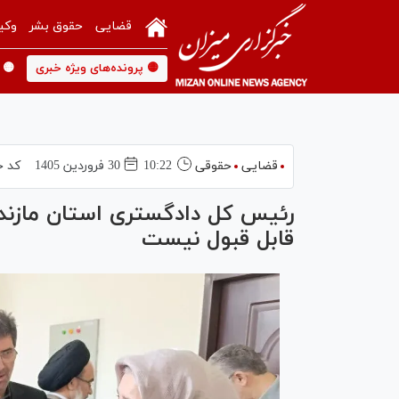
قضایی
حقوق بشر
وکی
🟡 پرونده‌های ویژه خبری
🟡 
قضایی
حقوقی
10:22
30 فروردين 1405
کد خ
رئیس کل دادگستری استان مازندرا
قابل قبول نیست