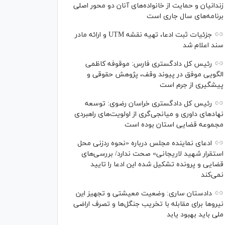
زندانیان و حمایت از خانواده‌های آنان دو محور اصلی
برنامه‌های سال جاری است
جزئیات ثبت ادعا، تهیه نقشه UTM و ارائه مادر
سند اعلام شد
رئیس کل دادگستری فارس: موقوفه کاظمی
الگویی موفق در پیوند وقف، پژوهش حقوقی و
پیشگیری از جرم است
رئیس کل دادگستری خراسان رضوی: توسعه
نهاد‌های داوری و میانجی‌گری از اولویت‌های راهبردی
مجموعه قضایی استان بوده است
ادعای نماینده مجلس درباره «نحوه ردزنی محل
استقرار شهید لاریجانی» صحت ندارد/ بررسی‌های
قضایی و پرونده تشکیل شده این ادعا را تایید
نمی‌کند
دادستان ساری: وضعیت معیشتی و تجهیز این
نیرو‌ها برای مقابله با تخریب جنگل‌ها و تصرف اراضی
ملی باید بهبود یابد