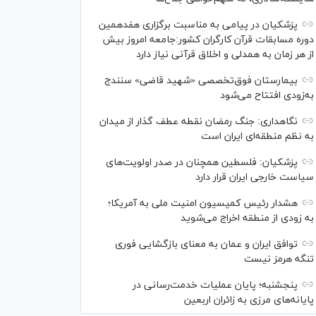
پزشکیان در پیامی به مناسبت برگزاری هفدهمین
دوره مسابقات قرآن کارگران کشور:جامعه امروز بیش
از هر زمان به همدلی و اخلاق قرآنی نیاز دارد
بیمارستان فوق‌تخصصی «شهید قاضی» سنندج
به‌زودی افتتاح می‌شود
نگاهداری: جنگ رمضان نقطه عطف گذار از میدان
به نظم منطقه‌ای ایران است
پزشکیان: فلسطین همچنان در صدر اولویت‌های
سیاست خارجی ایران قرار دارد
هشدار رئیس کمیسیون امنیت ملی به آمریکا؛
به زودی از منطقه اخراج می‌شوید
توافق ایران و عمان به معنای بازگشایی فوری
تنگه هرمز نیست
پنجشنبه؛ پایان ﻋﻤﻠﯿﺎﺕ ﺧﺪﻣﺖ‌ﺭﺳﺎﻧﯽ در
پایانه‌های مرزی ﺑﻪ ﺯﺍﺋﺮان ﺍﺭﺑﻌﯿﻦ