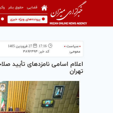
قضایی
حقوق بشر
وکی
🟡 پرونده‌های ویژه خبری
🟡 
سیاست
17:16
27 فروردين 1405
عمومی
کد خبر:
۴۸۹۲۴۹۴
اعلام اسامی نامزد‌های تأیید ص
تهران