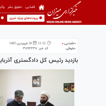
قضایی
حقوق بشر
وکی
🟡 پرونده‌های ویژه خبری
🟡 
قضایی
11:52
26 فروردين 1405
حقوقی
کد خبر:
۴۸۹۲۲۳۸
بازدید رئیس کل دادگستری آذربای