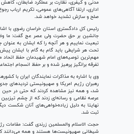
مدنی و کیفری، نظارت بر عملکرد ضابطان، کاهش ج
اداری، ارتقا آگاهی‌های عمومی، تکریم ارباب رج
صلح و سازش تشدید خواهد شد.
رئیس کل دادگستری استان خراسان رضوی با اشاره ب
جانشین بر حق حضرت ولی عصر عج گفت: ما وظیفه
تبعیت نماییم و هر آنچه را که ایشان به عنوان جا
تحت هر شرایطی باید گام به گام با ایشان پیش 
مهم‌ترین توصیه‌های امام شهیدمان حفظ اتحاد مقد
تفرقه برانگیز پرهیز شده و بر حفظ انسجام اجتماع
وی با اشاره به مذاکرات نمایندگان ایران با کشور‌
رهبران رژیم امریکا و صهیونیستی تردید‌های جدی
شد، و همه نیز مشاهده کردند که حتی در حین مذ
عرصه نظامی و رسانه‌ای زدند که از چشم تیزبین ا
نهایتا به دلیل زیاده‌خواهی‌های آنان شکست دی
ثبت شد.
حجت الاسلام والمسلمین زرندی گفت: مقامات رژیم ا
شیطانی صهیونیست‌ها هستند و همه می‌دانند که زی