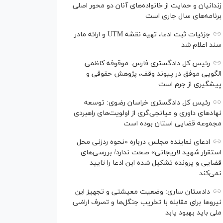
زندانیان و حمایت از خانواده‌های آنان دو محور اصلی
برنامه‌های سال جاری است
جزئیات ثبت ادعا، تهیه نقشه UTM و ارائه مادر
سند اعلام شد
رئیس کل دادگستری فارس: موقوفه کاظمی
الگویی موفق در پیوند وقف، پژوهش حقوقی و
پیشگیری از جرم است
رئیس کل دادگستری خراسان رضوی: توسعه
نهاد‌های داوری و میانجی‌گری از اولویت‌های راهبردی
مجموعه قضایی استان بوده است
ادعای نماینده مجلس درباره «نحوه ردزنی محل
استقرار شهید لاریجانی» صحت ندارد/ بررسی‌های
قضایی و پرونده تشکیل شده این ادعا را تایید
نمی‌کند
دادستان ساری: وضعیت معیشتی و تجهیز این
نیرو‌ها برای مقابله با تخریب جنگل‌ها و تصرف اراضی
ملی باید بهبود یابد