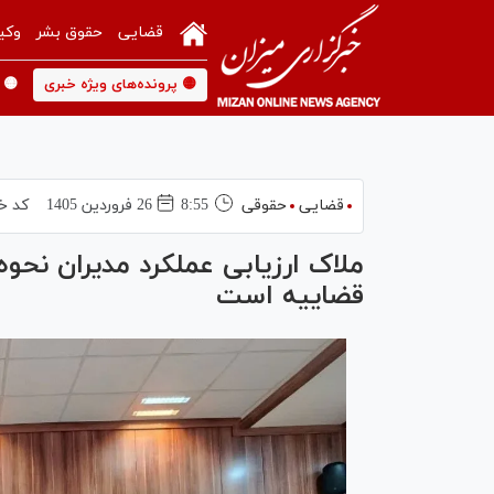
قضایی
حقوق بشر
وکی
🟡 پرونده‌های ویژه خبری
🟡 
قضایی
حقوقی
8:55
26 فروردين 1405
کد خ
ملاک ارزیابی عملکرد مدیران نحوه
قضاییه است