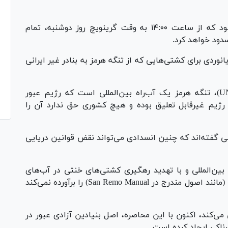
این درحالی است که ارتش آمریکا مدعی شده بود که از ساعت ۱۴:۰۰ به وقت گرینویچ روز دوشنبه، تمام
سدود خواهد کرد.
وردی برای کشتی‌هایی که از تنگه هرمز به بنادر غیر ایرانی
براساس کنوانسیون حقوق دریا‌ها (UNCLOS ۱۹۸۲)، تنگه هرمز یک آب‌راه بین‌المللی است که رژیم عبور
 آن حاکم است. این رژیم غیرقابل تعلیق بوده و هیچ کشوری حق ندارد آن را
ی گفته‌اند که چنین انسدادی می‌تواند نقض قوانین دریایی
ین‌المللی و با تهدید رهگیری کشتی‌های خنثی در آب‌های
بین‌المللی، الزامات محاصره قانونی در جنگ دریایی (مانند اصول مندرج در San Remo Manual) را برآورده نمی‌کند
می‌کند، اکنون با این محاصره، اصل بنیادین آزادی عبور در
طرناکی ایجاد کرده است.