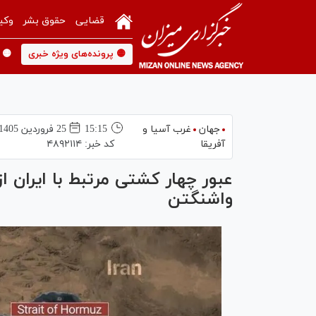
قضایی
حقوق بشر
وکی
🟡 پرونده‌های ویژه خبری
🟡 
جهان
غرب آسیا و
15:15
25 فروردين 1405
آفریقا
کد خبر:
۴۸۹۲۱۱۴
عبور چهار کشتی مرتبط با ایران ا
واشنگتن