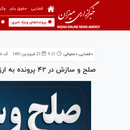
قضایی
حقوق بشر
وکی
🟡 پرونده‌های ویژه خبری
🟡 
قضایی
حقوقی
9:25
25 فروردين 1405
کد خب
صلح و سازش در ۴۲ پرونده به ارزش بیش از ۲۷۸ میلیارد تومان در قم