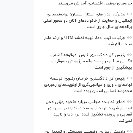
حوزه‌های نوظهور اقتصادی آموزش می‌بینند
مدیرکل زندان‌های استان سمنان: توانمندسازی
زندانیان و حمایت از خانواده‌های آنان دو محور اصلی
برنامه‌های سال جاری است
جزئیات ثبت ادعا، تهیه نقشه UTM و ارائه مادر
سند اعلام شد
رئیس کل دادگستری فارس: موقوفه کاظمی
الگویی موفق در پیوند وقف، پژوهش حقوقی و
پیشگیری از جرم است
رئیس کل دادگستری خراسان رضوی: توسعه
نهاد‌های داوری و میانجی‌گری از اولویت‌های راهبردی
مجموعه قضایی استان بوده است
ادعای نماینده مجلس درباره «نحوه ردزنی محل
استقرار شهید لاریجانی» صحت ندارد/ بررسی‌های
قضایی و پرونده تشکیل شده این ادعا را تایید
نمی‌کند
دادستان ساری: وضعیت معیشتی و تجهیز این