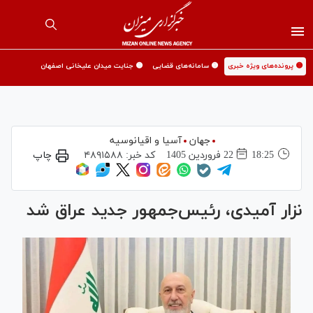
🟡 پرونده‌های ویژه خبری
🟡 سامانه‌های قضایی
🟡 جنایت میدان علیخانی اصفهان
جهان
آسیا و اقیانوسیه
18:25
22 فروردين 1405
کد خبر:
۴۸۹۱۵۸۸
چاپ
نزار آمیدی، رئیس‌جمهور جدید عراق شد