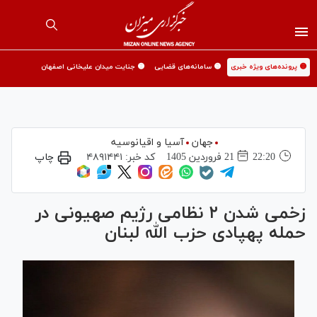
🟡 پرونده‌های ویژه خبری
🟡 سامانه‌های قضایی
🟡 جنایت میدان علیخانی اصفهان
جهان
آسیا و اقیانوسیه
22:20
21 فروردين 1405
کد خبر:
۴۸۹۱۴۴۱
چاپ
زخمی شدن ۲ نظامی رژیم صهیونی در
حمله پهپادی حزب الله لبنان