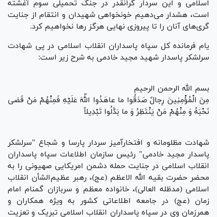
اسلامی و این سردار گرانقدر در جنگ تحمیلی سوم آغشته
است، هشدار می‌دهیم خونخواهی شهیدان و انتقام از جنایت
گری‌های آنان را تا پیروزی نهایی هرگز رها نخواهیم کرد.
یام فرمانده کل سپاه پاسداران انقلاب اسلامی در پی شهادت
سرلشکر پاسدار شهید مجید خادمی به شرح زیر است:
بسم الله الرحمن الرحیم
مِنَ الْمُؤْمِنِینَ رِجالٌ صَدَقُوا ما عاهَدُوا اللّهَ عَلَیْهِ فَمِنْهُمْ مَنْ قَضى
نَحْبَهُ وَ مِنْهُمْ مَنْ یَنْتَظِرُ وَ ما بَدَّلُوا تَبْدِیلاً
شهادت مظلومانه و افتخارآمیز سردار پارسا و شجاع "سرلشکر
پاسدار مجید خادمی" رئیس سازمان اطلاعات سپاه پاسداران
انقلاب اسلامی در جنایت حمله دشمن امریکایی صهیونی را به
محضر حضرت بقیه الله الاعظم (عج)، رهبر عظیم‌الشأن انقلاب
اسلامی (مدظله العالی)، خانواده معظم و سربازان گمنام امام
زمان (عج) در جامعه اطلاعاتی کشور به ویژه همکاران و
همرزمان وی در سپاه پاسداران انقلاب اسلامی تبریک و تعزیت