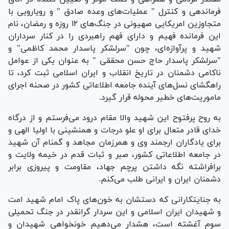
فرماندهی و کنترل " عملیات‌های وعده صادق " و رویارویی با
متجاوزین امریکایی صهیونی در جنگ‌های ۱۲ روزه و رمضان، نام
این فرمانده فهیم و دارای فهم راهبردی را در کنار سرداران
شهید و پرآوازه‌ای، چون "سرلشکر پاسدار محمد کاظمی" و
"سرلشکر پاسدار حاج حسن محققی " به عنوان یکی از عوامل
ناکامی دشمنان در تاریخ انقلاب و ایران اسلامی ثبت کرد، تا
راهگشای نسل‌های آینده جامعه اطلاعاتی کشور در صحنه اجرای
ماموریت‌های خطیر محوله قرار گیرد.
به روح پرفتوح این شهید والا مقام درود می‌فرستم و از درگاه
خدای قادر متعال برای او علو درجات و همنشینی با اولیا الهی و
برای یادگاران ارجمند وی و همرزمان مجاهد و گمنام آن شهید
در جامعه اطلاعاتی کشور، صبر و ثبات قدم در خیمه ولایت و
برافراشته نگه داشتن پرچم جهاد، مقاومت و پیروزی برابر
دشمنان ایران و ایرانی طلب می‌کنم.
به جنایتکارانی که دستشان به خون‌های پاک امام شهید امت
و شهیدان ایران اسلامی و این سردار گرانقدر در جنگ تحمیلی
سوم آغشته است، هشدار می‌دهیم خونخواهی شهیدان و