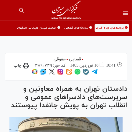
🟡 پرونده‌های ویژه خبری
🟡 سامانه‌های قضایی
🟡 جنایت میدان علیخانی اصفهان
قضایی
حقوقی
10:41
18 فروردين 1405
کد خبر:
۴۸۹۰۷۴۹
چاپ
دادستان تهران به همراه معاونین و
سرپرست‌های دادسرا‌های عمومی و
انقلاب تهران به پویش جانفدا پیوستند