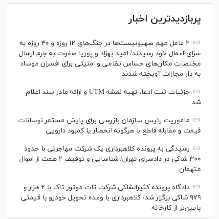
پربازدیدترین اخبار
۲ عامل مهم صهیونیست‌ها در جنگ‌های ۱۲ روزه و ۴۰ روزه به
سزای اعمال خود رسیدند/ امید بهزاد و پوریا صفوت به جرم ارسال
مختصات مکان‌های حساس نظامی و امنیتی برای افسران موساد
به دار مجازات آویخته شدند
جزئیات ثبت ادعا، تهیه نقشه UTM و ارائه مادر سند اعلام
شد
ماموریت رئیس سازمان بازرسی برای پایش مستمر نوسانات
قیمت و مقابله قاطع با هرگونه انحصار یا کمبود دارویی
رسیدگی به پرونده کلاهبرداری یک شرکت مهاجرتی با حدود
۳۰۰ شاکی در دادسرای تهران/ شناسایی و توقیف ۲ همت از اموال
متهمان
دادگاه پرونده کثیرالشاکی شرکت تات موتور تاک با ۲ هزار و
۹۷۹ شاکی برگزار شد/ کلاهبرداری با وعده تحویل خودرو با قیمتی
پایین‌تر از کارخانه