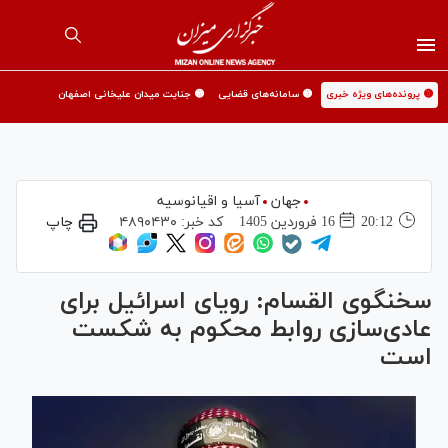
🟡 پرونده‌های ویژه خبری
🟡 سامانه‌های قضایی
🟡 جنایت میدان علیخانی اصفهان
جهان
آسیا و اقیانوسیه
20:12
16 فروردين 1405
کد خبر:
۴۸۹۰۴۳۰
چاپ
سخنگوی القسام: رویای اسرائیل برای
عادی‌سازی روابط محکوم به شکست
است