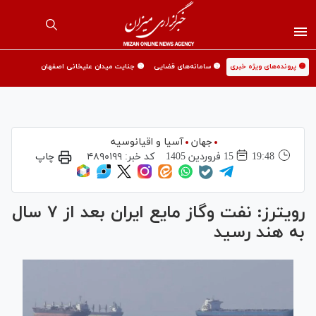
🟡 پرونده‌های ویژه خبری
🟡 سامانه‌های قضایی
🟡 جنایت میدان علیخانی اصفهان
جهان
آسیا و اقیانوسیه
19:48
15 فروردين 1405
کد خبر:
۴۸۹۰۱۹۹
چاپ
رویترز: نفت وگاز مایع ایران بعد از ۷ سال
به هند رسید