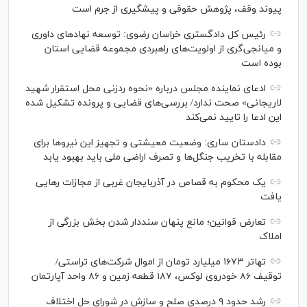
پیوند وقف، پژوهش حقوقی و پیشگیری از جرم است
رئیس کل دادگستری خراسان رضوی: توسعه نهاد‌های داوری
و میانجی‌گری از اولویت‌های راهبردی مجموعه قضایی استان
بوده است
ادعای نماینده مجلس درباره «نحوه ردزنی محل استقرار شهید
لاریجانی» صحت ندارد/ بررسی‌های قضایی و پرونده تشکیل شده
این ادعا را تایید نمی‌کند
دادستان ساری: وضعیت معیشتی و تجهیز این نیرو‌ها برای
مقابله با تخریب جنگل‌ها و تصرف اراضی ملی باید بهبود یابد
یک محکوم به قصاص در آذربایجان‌ غربی از مجازات رهایی
یافت
تعارض قوانین؛ مانع پنهان سنددار شدن بخش بزرگی از
املاک
تهاتر ۱۶۷۳ میلیارد تومان از اموال شرکت‌های تراستی/
توقیف ۸۶ خودروی لوکس، ۱۸۷ قطعه زمین و ۸۶ واحد آپارتمان
رشد حدود ۹ درصدی صلح و سازش در شورای حل اختلاف