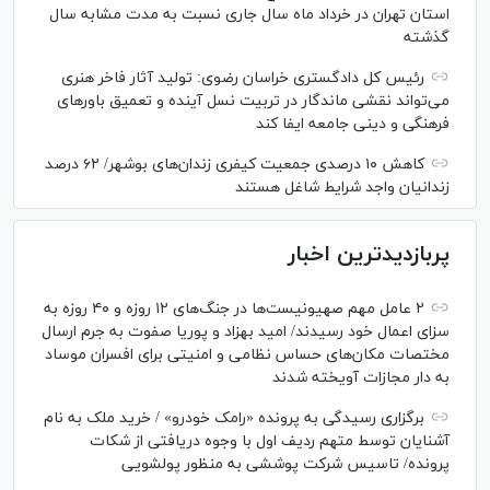
استان تهران در خرداد ماه سال جاری نسبت به مدت مشابه سال
گذشته
رئیس کل دادگستری خراسان رضوی: تولید آثار فاخر هنری
می‌تواند نقشی ماندگار در تربیت نسل آینده و تعمیق باور‌های
فرهنگی و دینی جامعه ایفا کند
کاهش ۱۰ درصدی جمعیت کیفری زندان‌های بوشهر/ ۶۲ درصد
زندانیان واجد شرایط شاغل هستند
پربازدیدترین اخبار
۲ عامل مهم صهیونیست‌ها در جنگ‌های ۱۲ روزه و ۴۰ روزه به
سزای اعمال خود رسیدند/ امید بهزاد و پوریا صفوت به جرم ارسال
مختصات مکان‌های حساس نظامی و امنیتی برای افسران موساد
به دار مجازات آویخته شدند
برگزاری رسیدگی به پرونده «رامک خودرو» / خرید ملک به نام
آشنایان توسط متهم ردیف اول با وجوه دریافتی از شکات
پرونده/ تاسیس شرکت پوششی به منظور پولشویی