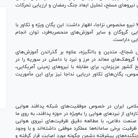
 نیرو‌های مسلح، تحلیل ابعاد جنگ رمضان و ارزیابی تحرکات
امیر پوردستان با اشاره به جایگاه عملیاتی تیپ ۶۵ نیرو مخصوص نزاجا، اظهار داشت: این یگان ویژه و تکاور با
ی گروگان و سایر آموزش‌های منحصر‌به‌فرد، توان انجام
ایی داراست.
ی شجاع، متدین و باانگیزه، علاوه بر گذراندن آموزش‌های
 گروهک‌های معاند در مرز و نبرد با داعش در سوریه را در
کشور عزیزمان، برای مقابله با نیرو‌های زمینی آمریکایی،
است. در کنار تیپ ۶۵ نیرو مخصوص، یگان‌های تکاور دریایی نداجا نیز برای این مأموریت
لامی ایران در خصوص موفقیت‌های شبکه پدافند هوایی
نگ تحمیلی ۱۲ روزه دریچه تازه‌ای از نبرد‌های هوایی را به‌ویژه در حوزه پدافند، به روی ما
 صنعت دفاعی، با مطالعه دقیق ظرفیت‌های نیروی هوایی
 ظرفیت برخی سامانه‌ها عملکرد موفقی داشته‌اند و با وجود
گنده‌های پیشرفته دشمن چگونه مورد اصابت قرار گرفته و