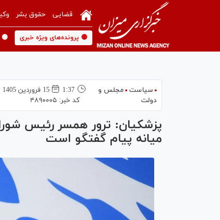
قضایی
حقوق بشر
وکی
🟡 پرونده‌های ویژه خبری
🟡 
سیاست
مجلس و
1:37
15 فروردين 1405
دولت
کد خبر:
۴۸۹۰۰۰۵
پزشکیان: ترور همسر رئیس شورای
میانه پیام گفتگو است