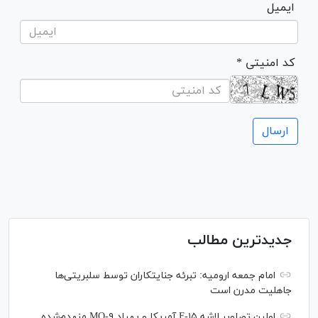
ایمیل
* کد امنیتی
جدیدترین مطالب
امام جمعه ارومیه: تبرئه جنایتکاران توسط سلبریتی‌ها
جاهلیت مدرن است
اولین تصاویر لاشه F-۱۵ آمریکا و پهپاد MQ-۹ منهدم‌شده