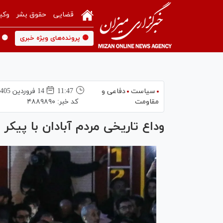
قضایی
حقوق بشر
وکی
🟡 پرونده‌های ویژه خبری
🟡 
سیاست
دفاعی و
11:47
14 فروردين 1405
مقاومت
کد خبر:
۴۸۸۹۸۹۰
وداع تاریخی مردم آبادان با پیک