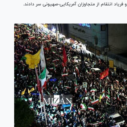
و فریاد انتقام از متجاوزان آمریکایی-صهیونی سر دادند.