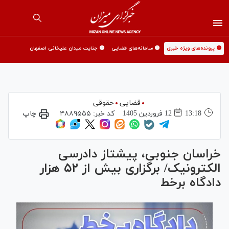
🟡 پرونده‌های ویژه خبری
🟡 سامانه‌های قضایی
🟡 جنایت میدان علیخانی اصفهان
قضایی
حقوقی
13:18
12 فروردين 1405
کد خبر:
۴۸۸۹۵۵۵
چاپ
خراسان جنوبی، پیشتاز دادرسی
الکترونیک/ برگزاری بیش از ۵۲ هزار
دادگاه برخط