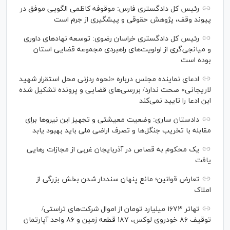
رئیس کل دادگستری فارس: موقوفه کاظمی الگویی موفق در
پیوند وقف، پژوهش حقوقی و پیشگیری از جرم است
رئیس کل دادگستری خراسان رضوی: توسعه نهاد‌های داوری
و میانجی‌گری از اولویت‌های راهبردی مجموعه قضایی استان
بوده است
ادعای نماینده مجلس درباره «نحوه ردزنی محل استقرار شهید
لاریجانی» صحت ندارد/ بررسی‌های قضایی و پرونده تشکیل شده
این ادعا را تایید نمی‌کند
دادستان ساری: وضعیت معیشتی و تجهیز این نیرو‌ها برای
مقابله با تخریب جنگل‌ها و تصرف اراضی ملی باید بهبود یابد
یک محکوم به قصاص در آذربایجان‌ غربی از مجازات رهایی
یافت
تعارض قوانین؛ مانع پنهان سنددار شدن بخش بزرگی از
املاک
تهاتر ۱۶۷۳ میلیارد تومان از اموال شرکت‌های تراستی/
توقیف ۸۶ خودروی لوکس، ۱۸۷ قطعه زمین و ۸۶ واحد آپارتمان