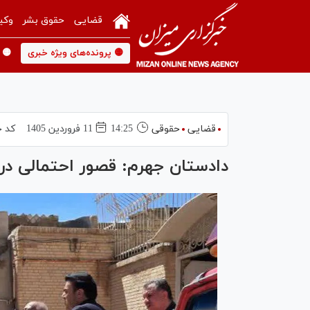
قضایی
حقوق بشر
وکی
🟡 پرونده‌های ویژه خبری
🟡 
قضایی
حقوقی
14:25
11 فروردين 1405
کد خ
دادستان جهرم: قصور احتمالی در