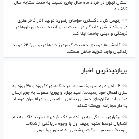
استان تهران در خرداد ماه سال جاری نسبت به مدت مشابه سال
گذشته
رئیس کل دادگستری خراسان رضوی: تولید آثار فاخر هنری
می‌تواند نقشی ماندگار در تربیت نسل آینده و تعمیق باور‌های
فرهنگی و دینی جامعه ایفا کند
کاهش ۱۰ درصدی جمعیت کیفری زندان‌های بوشهر/ ۶۲ درصد
زندانیان واجد شرایط شاغل هستند
پربازدیدترین اخبار
۲ عامل مهم صهیونیست‌ها در جنگ‌های ۱۲ روزه و ۴۰ روزه به
سزای اعمال خود رسیدند/ امید بهزاد و پوریا صفوت به جرم ارسال
مختصات مکان‌های حساس نظامی و امنیتی برای افسران موساد
به دار مجازات آویخته شدند
برگزاری رسیدگی به پرونده «رامک خودرو» / خرید ملک به نام
آشنایان توسط متهم ردیف اول با وجوه دریافتی از شکات
پرونده/ تاسیس شرکت پوششی به منظور پولشویی