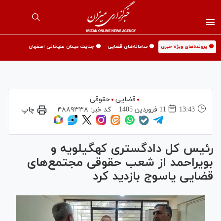
🟡 پرونده‌های ویژه خبری
🟡 سامانه‌های قضایی
🟡 جنایت میدان علیخانی اصفهان
قضایی
حقوقی
13:43
11 فروردين 1405
کد خبر:
۴۸۸۹۳۳۸
چاپ
رئیس کل دادگستری کهگیلویه و
بویراحمد از شعب حقوقی مجتمع‌های
قضایی یاسوج بازدید کرد