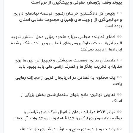
پیوند وقف، پژوهش حقوقی و پیشگیری از جرم است
رئیس کل دادگستری خراسان رضوی: توسعه نهاد‌های داوری
و میانجی‌گری از اولویت‌های راهبردی مجموعه قضایی استان
بوده است
ادعای نماینده مجلس درباره «نحوه ردزنی محل استقرار شهید
لاریجانی» صحت ندارد/ بررسی‌های قضایی و پرونده تشکیل شده
این ادعا را تایید نمی‌کند
دادستان ساری: وضعیت معیشتی و تجهیز این نیرو‌ها برای
مقابله با تخریب جنگل‌ها و تصرف اراضی ملی باید بهبود یابد
یک محکوم به قصاص در آذربایجان‌ غربی از مجازات رهایی
یافت
تعارض قوانین؛ مانع پنهان سنددار شدن بخش بزرگی از
املاک
تهاتر ۱۶۷۳ میلیارد تومان از اموال شرکت‌های تراستی/
توقیف ۸۶ خودروی لوکس، ۱۸۷ قطعه زمین و ۸۶ واحد آپارتمان
رشد حدود ۹ درصدی صلح و سازش در شورای حل اختلاف