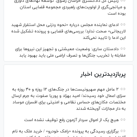
رئیس کل دادگستری خراسان رضوی: توسعه نهاد‌های داوری
و میانجی‌گری از اولویت‌های راهبردی مجموعه قضایی استان
بوده است
ادعای نماینده مجلس درباره «نحوه ردزنی محل استقرار شهید
لاریجانی» صحت ندارد/ بررسی‌های قضایی و پرونده تشکیل شده
این ادعا را تایید نمی‌کند
دادستان ساری: وضعیت معیشتی و تجهیز این نیرو‌ها برای
مقابله با تخریب جنگل‌ها و تصرف اراضی ملی باید بهبود یابد
پربازدیدترین اخبار
۲ عامل مهم صهیونیست‌ها در جنگ‌های ۱۲ روزه و ۴۰ روزه به
سزای اعمال خود رسیدند/ امید بهزاد و پوریا صفوت به جرم ارسال
مختصات مکان‌های حساس نظامی و امنیتی برای افسران موساد
به دار مجازات آویخته شدند
هیچ یک از اموال سردار آزمون رفع توقیف نشده است
برگزاری رسیدگی به پرونده «رامک خودرو» / خرید ملک به نام