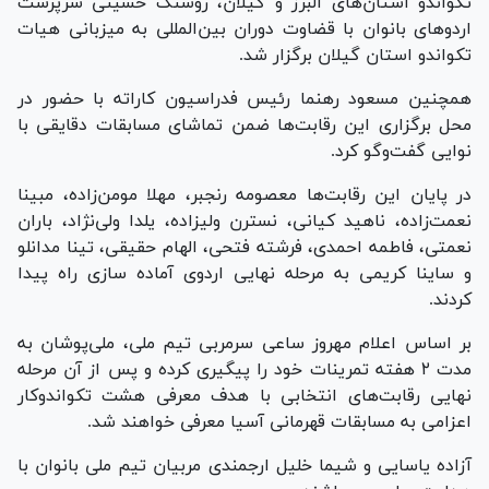
تکواندو استان‌های البرز و گیلان، روشنک حسینی سرپرست
اردو‌های بانوان با قضاوت دوران بین‌المللی به میزبانی هیات
تکواندو استان گیلان برگزار شد.
همچنین مسعود رهنما رئیس فدراسیون کاراته با حضور در
محل برگزاری این رقابت‌ها ضمن تماشای مسابقات دقایقی با
نوایی گفت‌و‌گو کرد.
در پایان این رقابت‌ها معصومه رنجبر، مهلا مومن‌زاده، مبینا
نعمت‌زاده، ناهید کیانی، نسترن ولیزاده، یلدا ولی‌نژاد، باران
نعمتی، فاطمه احمدی، فرشته فتحی، الهام حقیقی، تینا مدانلو
و ساینا کریمی به مرحله نهایی اردوی آماده سازی راه پیدا
کردند.
بر اساس اعلام مهروز ساعی سرمربی تیم ملی، ملی‌پوشان به
مدت ۲ هفته تمرینات خود را پیگیری کرده و پس از آن مرحله
نهایی رقابت‌های انتخابی با هدف معرفی هشت تکواندوکار
اعزامی به مسابقات قهرمانی آسیا معرفی خواهند شد.
آزاده یاسایی و شیما خلیل ارجمندی مربیان تیم ملی بانوان با