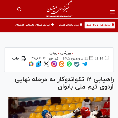
🟡 پرونده‌های ویژه خبری
🟡 سامانه‌های قضایی
🟡 جنایت میدان علیخانی اصفهان
ورزشی
رزمی
11:14
11 فروردين 1405
کد خبر:
۴۸۸۹۲۹۲
چاپ
راهیابی ۱۲ تکواندوکار به مرحله نهایی
اردوی تیم ملی بانوان