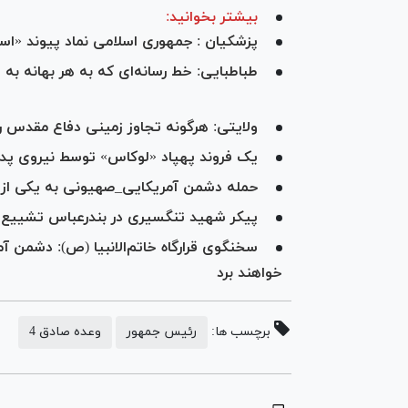
بیشتر بخوانید:
پزشکیان : جمهوری اسلامی نماد پیوند «اس
ولایتی: هرگونه تجاوز زمینی دفاع مقدس ر
یک فروند پهپاد «لوکاس» توسط نیروی پد
حمله دشمن آمریکایی_صهیونی به یکی از ب
پیکر شهید تنگسیری در بندرعباس تشییع
سخنگوی قرارگاه خاتم‌الانبیا (ص): دشمن آم
خواهند برد
برچسب ها:
رئیس جمهور
وعده صادق 4