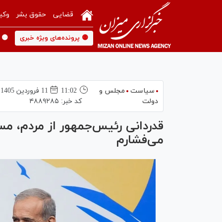
قضایی
حقوق بشر
وکی
🟡 پرونده‌های ویژه خبری
🟡 
سیاست
مجلس و
11:02
11 فروردين 1405
دولت
کد خبر:
۴۸۸۹۲۸۵
قدردانی رئیس‌جمهور از مردم، مس
می‌فشارم