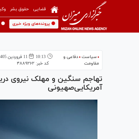
قضایی
حقوق بشر
وکی
🟡 پرونده‌های ویژه خبری
🟡 
سیاست
دفاعی و
10:13
11 فروردين 1405
مقاومت
کد خبر:
۴۸۸۹۲۶۲
تهاجم سنگین و مهلک نیروی دری
آمریکایی‌صهیونی