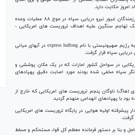
د امروز حکایت دارد.
در این اطلاعیه اعلام شده است: سحرگاه امروز رزمندگان غیور نیرو دریایی سپاه در موج ۸۸ عملیات وعده
 یک تهاجم سنگین علیه اهداف تروریست های امریکایی -
در این هجوم برق آسا یک کشتی کانتینر متعلق به رژیم صهیونیستی با نام express halfong در آبهای میانی
ریایی سپاه قرار گرفت.
ریکایی در سواحل کشور امارات که در یک مکان پوششی و
انگر سپاه مخفی شده بودند مورد اصابت دقیق پهپادهای
 (هاگ) ناوگان پنجم تروریست های امریکایی که خارج از
ه بود با پهپادهای انهدامی منهدم گردید.
ر پیشرفته اولیه هوایی در پایگاه تروریست های امریکایی
 گرفت.
امل و بنا بر دستور فرمانده معظم کل قوا، مستحکم و مسلط