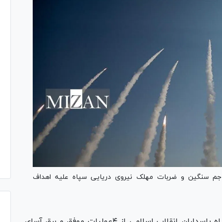
هاجم سنگین و ضربات مهلک نیروی دریایی سپاه علیه اهداف
اطلاعیه جدید روابط عمومی سپاه پاسداران انقلاب اسلامی از ۴عملیات موفق و برق آسای