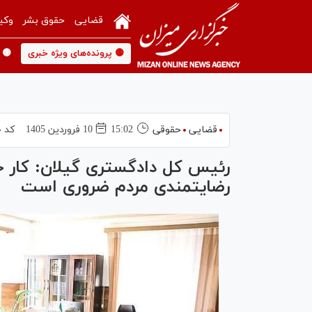
قضایی
حقوق بشر
وکی
🟡 پرونده‌های ویژه خبری
🟡 
قضایی
حقوقی
15:02
10 فروردين 1405
کد خ
رئیس کل دادگستری گیلان: کار ج
رضایتمندی مردم ضروری است