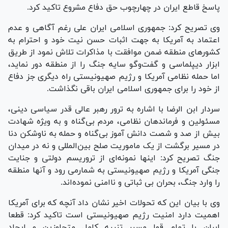
پاسخ قاطع ایران در چهارچوب حق دفاع مشروع تاکید کرد.
وی تصریح کرد: جمهوری اسلامی ایران علی رغم آگاهی و عدم
اعتماد به آمریکا به جهت اثبات حسن نیت خود و احترام به
کشور‌های منطقه ضمن موافقت با مذاکرات تلاش نمود از طریق
ابزار دیپلماسی و گفت‌و‌گو سایه جنگ را از منطقه دور نماید،
اما حمله نظامی آمریکا و رژیم صهیونیستی راه دیگری جز دفاع
از خود را برای جمهوری اسلامی ایران باقی نگذاشت.
سردار ابن الرضا با اشاره به ترور رهبر عالی قدر سیاسی دینی،
مسئولین و فرماندهان نظامی، مردم بی‌گناه و به ویژه شهادت
بیش از صد و شصت دانش آموز بی‌گناه و حمله به ناوشکن دنا
در مسیر برگشت از یک ماموریت صلح بین‌المللی و نه در میدان
جنگ تصریح کرد: اینها نمونه‌ای از تروریسم دولتی و جنایت
جنگی آمریکا و رژیم صهیونیستی به شمارمی رود و آنها منطقه
را وارد جنگ، بحران بی ثباتی و ناامنی نموده‌اند.
وی با بیان این که تحولات اخیر نشان داد آنچه که برای آمریکا
اهمیت دارد امنیت رژیم صهیونیستی است تاکید کرد: قطعا
ایران با تمام قوا مسیر تنبیه کامل متجاوزین و ایجاد