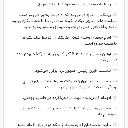
روزنامه «صدای ایران» شماره ۴۱۲| وقتِ خروج
پزشکیان: هیچ دولتی به اندازه دولت وفاق ملی در مسیر
سیاست‌های رهبری حرکت نکرده است/ روابط با همسایگان بهبود
یافته و اختلافی میان دولت و نیروهای مسلح وجود ندارد
امام جمعه ارومیه: تبرئه جنایتکاران توسط سلبریتی‌ها
جاهلیت مدرن است
اولین تصاویر لاشه F-۱۵ آمریکا و پهپاد MQ-۹ منهدم‌شده
منتشر شد
نشست خبری رئیس‌ جمهور فردا برگزار می‌شود
خطیب جمعه تهران: تحرکات سازمان‌یافته برای ترویج
برهنگی با پشتیبانی دشمنان در جریان است
انهدام کنترل‌شده مهمات عمل‌نکرده در حاشیه بهمئی
محسن رضایی: اجازه باز شدن مسیر دوم در تنگه هرمز را
نخواهیم داد
نباید به دشمنان اجازه دهیم از تنگه هرمز برای اقدام علیه