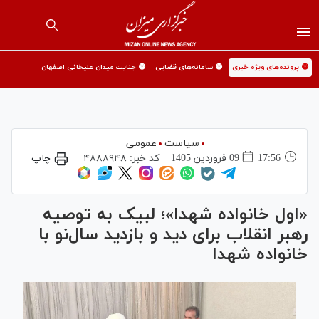
🟡 پرونده‌های ویژه خبری
🟡 سامانه‌های قضایی
🟡 جنایت میدان علیخانی اصفهان
سیاست
عمومی
17:56
09 فروردين 1405
کد خبر:
۴۸۸۸۹۴۸
چاپ
«اول خانواده شهدا»؛ لبیک به توصیه
رهبر انقلاب برای دید و بازدید سال‌نو با
خانواده شهدا