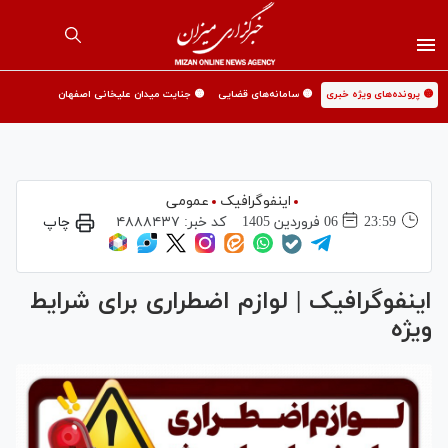
🟡 پرونده‌های ویژه خبری
🟡 سامانه‌های قضایی
🟡 جنایت میدان علیخانی اصفهان
اینفوگرافیک
عمومی
23:59
06 فروردين 1405
کد خبر:
۴۸۸۸۴۳۷
چاپ
اینفوگرافیک | لوازم اضطراری برای شرایط
ویژه