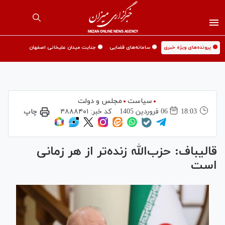
🟡 پرونده‌های ویژه خبری
🟡 سامانه‌های قضایی
🟡 جنایت میدان علیخانی اصفهان
سیاست
مجلس و دولت
18:03
06 فروردين 1405
کد خبر:
۴۸۸۸۴۰۱
چاپ
قالیباف: حزب‌الله زنده‌تر از هر زمانی
است