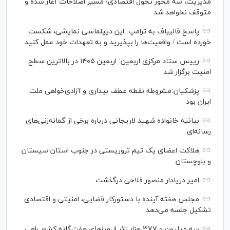
مدیریت، سه محور تحول اقتصادی/ مسیر اصلاحات آغاز شده و
متوقف نخواهد شد
پاسخ قالیباف به ترامپ: این دیپلماسی نمایشی، شکست
خورده است / واقعیت‌ها را بپذیرید و به تعهدات خود عمل کنید
رییس ستاد مرکزی اربعین: اربعین ۱۴۰۵ در بالاترین سطح
امنیت برگزار شد
پزشکیان:مشروطه نقطه عطف بیداری و آزادی‌خواهی ملت
ایران بود
بیانیه خانواده شهید لاریجانی درباره برخی از گمانه‌زنی‌های
رسانه‌ای
هلاکت اعضای یک تیم تروریستی در جنوب استان سیستان
و بلوچستان
امیر دریادار منصور فلاحی درگذشت
مجلس هفته آینده با دستورکار قضایی، امنیتی و اقتصادی
تشکیل جلسه می‌دهد
سه میلیون و ۳۷۷ هزار زائر از مرز‌های هفت‌گانه کشور راهی