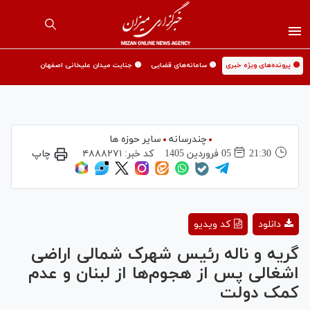
🟡 پرونده‌های ویژه خبری
🟡 سامانه‌های قضایی
🟡 جنایت میدان علیخانی اصفهان
چندرسانه
سایر حوزه ها
21:30
05 فروردين 1405
کد خبر:
۴۸۸۸۲۷۱
چاپ
Play
دانلود
کد ویدیو
Video
گریه و ناله رئیس شهرک شمالی اراضی
اشغالی پس از هجوم‌ها از لبنان و عدم
کمک دولت