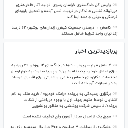
رئیس کل دادگستری خراسان رضوی: تولید آثار فاخر هنری
می‌تواند نقشی ماندگار در تربیت نسل آینده و تعمیق باور‌های
فرهنگی و دینی جامعه ایفا کند
کاهش ۱۰ درصدی جمعیت کیفری زندان‌های بوشهر/ ۶۲ درصد
زندانیان واجد شرایط شاغل هستند
پربازدیدترین اخبار
۲ عامل مهم صهیونیست‌ها در جنگ‌های ۱۲ روزه و ۴۰ روزه به
سزای اعمال خود رسیدند/ امید بهزاد و پوریا صفوت به جرم ارسال
مختصات مکان‌های حساس نظامی و امنیتی برای افسران موساد
به دار مجازات آویخته شدند
برگزاری رسیدگی به پرونده «رامک خودرو» / خرید ملک به نام
آشنایان توسط متهم ردیف اول با وجوه دریافتی از شکات
پرونده/ تاسیس شرکت پوششی به منظور پولشویی
هیچ یک از اموال سردار آزمون رفع توقیف نشده است
جلوگیری از پرداخت ۳ میلیون و ۴۰۰ هزار دلار سهمیه ارزی به