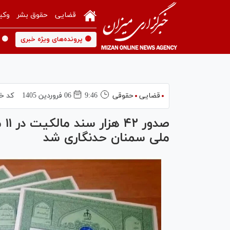
قضایی
حقوق بشر
وکی
🟡 پرونده‌های ویژه خبری
🟡 
قضایی
حقوقی
9:46
06 فروردين 1405
کد خب
ملی سمنان حدنگاری شد