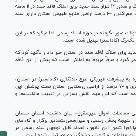
از تبدیل ۳۰ هزار سند دفترچه‌ای به تک‌برگ و صدور ۱۲ هزار سند جدید برای املاک فاقد سند در ۱۱ ماهه
سال ۱۴۰۴ خبر داد و گفت: با تکمیل طرح کاداستر، هم‌اکنون ۱۰۰ درصد اراضی منابع طبیعی استان دارای سند
لات صورت‌گرفته در حوزه اسناد رسمی اعلام کرد که در این
 سند مالکیت جدید برای املاک فاقد سند در استان خبر داد و تأکید کرد که
 نمی‌گیرد و صرفاً مربوط به املاکی است که پیش از این فاقد
ره به پیشرفت فیزیکی طرح حدنگاری (کاداستر) در استان،
تصریح کرد: در حال حاضر، ۷۵ درصد از اراضی شهری و ۷۰ درصد از اراضی روستایی استان تحت پوشش این
 شده است که این مهم نقش بسزایی در تثبیت مالکیت‌ها و
ی معاملات اموال غیرمنقول» بیان داشت: استان سمنان
و نتیجه بخش رسمی و غیررسمی‌متعددی برگزار و گام‌های
م‌الاجرا شدن این قانون، تعداد قابل توجهی سند رسمی در
افیت معاملات و کاهش چشمگیر دعاوی ثبتی شده است.