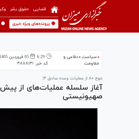
قضایی
حقوق بشر
وکی
🟡 پرونده‌های ویژه خبری
🟡 
سیاست
دفاعی و
6:29
05 فروردين 1405
مقاومت
کد خبر:
۴۸۸۸۱۴۱
موج ۸۰ از عملیات وعده صادق ۴|
آغاز سلسله عملیات‌های از پیش 
صهیونیستی