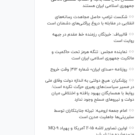
جمهوری اسلامی ایران هستند
شکست ترامپ حاصل مجاهدت رسانه‌های
انقلابی در مقابله با دروغ پراکنی‌های دشمنان است
قالیباف: خبرنگار، رزمنده خط مقدم در جبهه
روایت است
نماینده مجلس: تنگه هرمز تحت حاکمیت و
مالکیت جمهوری اسلامی ایران است
روزنامه «صدای ایران» شماره ۴۱۲| وقتِ خروج
پزشکیان: هیچ دولتی به اندازه دولت وفاق ملی
در مسیر سیاست‌های رهبری حرکت نکرده است/
روابط با همسایگان بهبود یافته و اختلافی میان
دولت و نیروهای مسلح وجود ندارد
امام جمعه ارومیه: تبرئه جنایتکاران توسط
سلبریتی‌ها جاهلیت مدرن است
اولین تصاویر لاشه F-۱۵ آمریکا و پهپاد MQ-۹
منهدم‌شده منتشر شد