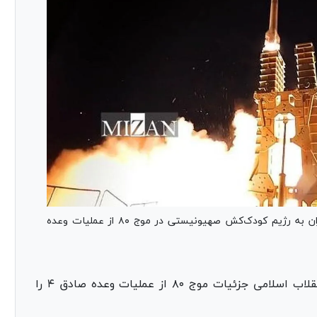
سلسله عملیات‌های از پیش اعلام شده سپاه پاسداران به رژیم کودک‌کش صهیونیستی در موج ۸۰ از عملیات وعده
روابط عمومی سپاه پاسداران انقلاب اسلامی جزئیات موج ۸۰ از عملیات وعده صادق ۴ را