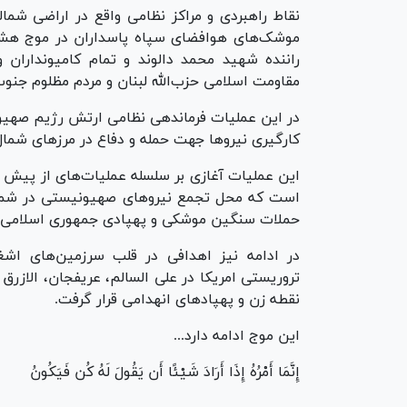
نقاط راهبردی و مراکز نظامی واقع در اراضی ش
راننده شهید محمد دالوند و تمام کامیونداران و
مقاومت اسلامی حزب‌الله لبنان و مردم مظلوم جنوب
در این عملیات فرماندهی نظامی ارتش رژیم صهیو
کارگیری نیرو‌ها جهت حمله و دفاع در مرز‌های شمال
این عملیات آغازی بر سلسله عملیات‌های از پیش
است که محل تجمع نیرو‌های صهیونیستی در شمال
حملات سنگین موشکی و پهپادی جمهوری اسلامی ای
در ادامه نیز اهدافی در قلب سرزمین‌های اشغال
تروریستی امریکا در علی السالم، عریفجان، الاز
نقطه زن و پهپاد‌های انهدامی قرار گرفت.
این موج ادامه دارد...
إِنَّمَا أَمْرُهُ إِذَا أَرَادَ شَیْئًا أَن یَقُولَ لَهُ کُن فَیَکُونُ