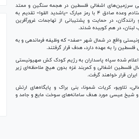
مالی سرزمین‌های اشغالی فلسطین در هجمه سنگین و ممتد
موشک‌های هوافضای سپاه پاسداران در موج هشتادم وعده صادق ۴ با رمز مبارک «یاشدید القوا» تقدیم به
 رانندگان، در حمایت و پشتیبانی از تهاجمات غرورآفرین
 لبنان، در هم کوبیده شدند.
نیستی واقع در شمال شهر «صفد» که وظیفه فرماندهی و به
 فلسطین را به عهده دارد، هدف قرار گرفتند.
 اعلام شده سپاه پاسداران به رژیم کودک کش صهیونیستی
 فلسطین اشغالی و کمربند غزه بدون هیچ ملاحظه‌ای زیر
ران قرار خواهند گرفت.
ی، تلاویو، کریات شمونا، بنی براک و پایگاه‌های ارتش
رق و شیخ عیسی مورد هدف سامانه‌های سوخت مایع و جامد و