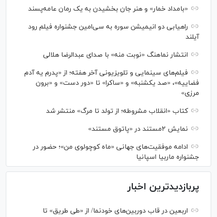
«بامداد خمار» و هنر جان بخشیدن به یک رمان عامه‌پسند
راهیابی دو انیمیشن سوره به سی‌امین جشنواره فیلم رود
آیلند
انتشار نماهنگ «نوبت منه» با صدای عبدالرضا هلالی
فیلم‌های سینمایی و تلویزیونی آخر هفته؛ از «پدرم یه آدم
فضاییه»، «صد یکشنبه» و «ساکرا» تا «دور دست» و «برون
مرزی»
کتاب «انقلاب مشروطه؛ از تولد تا مرگ» منتشر شد
نمایش ۲مستند در «پاتوق مستند»
ادامه موفقیت‌های جهانی «ماه کوچولوی من»؛ حضور در
جشنواره ماربیا اسپانیا
پربازدیدترین اخبار
اربعین در قاب دوربین‌های خودنما/ از «طی طریق» تا