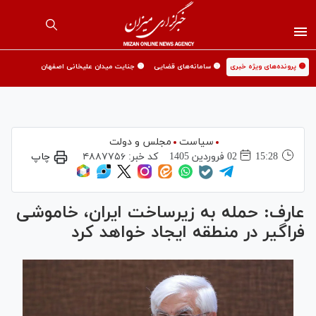
🟡 پرونده‌های ویژه خبری
🟡 سامانه‌های قضایی
🟡 جنایت میدان علیخانی اصفهان
سیاست
مجلس و دولت
15:28
02 فروردين 1405
کد خبر:
۴۸۸۷۷۵۶
چاپ
عارف: حمله به زیرساخت ایران، خاموشی
فراگیر در منطقه ایجاد خواهد کرد