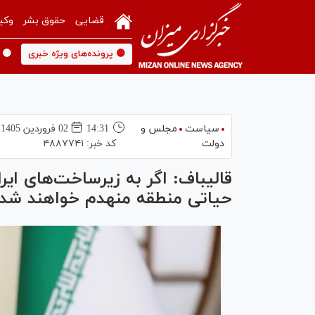
قضایی
حقوق بشر
وکی
🟡 پرونده‌های ویژه خبری
🟡 
سیاست
مجلس و
14:31
02 فروردين 1405
دولت
کد خبر:
۴۸۸۷۷۴۱
قالیباف: اگر به زیرساخت‌های ای
حیاتی منطقه منهدم خواهند شد