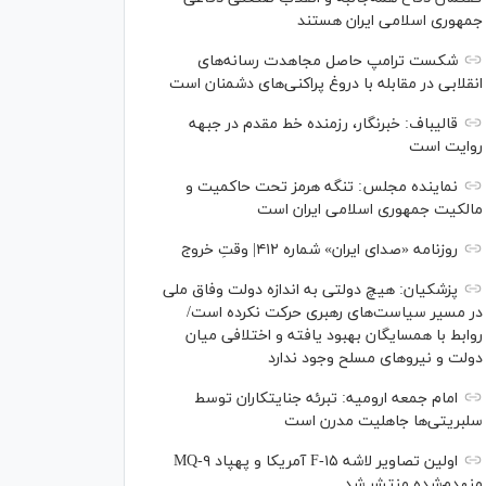
جمهوری اسلامی ایران هستند
شکست ترامپ حاصل مجاهدت رسانه‌های
انقلابی در مقابله با دروغ پراکنی‌های دشمنان است
قالیباف: خبرنگار، رزمنده خط مقدم در جبهه
روایت است
نماینده مجلس: تنگه هرمز تحت حاکمیت و
مالکیت جمهوری اسلامی ایران است
روزنامه «صدای ایران» شماره ۴۱۲| وقتِ خروج
پزشکیان: هیچ دولتی به اندازه دولت وفاق ملی
در مسیر سیاست‌های رهبری حرکت نکرده است/
روابط با همسایگان بهبود یافته و اختلافی میان
دولت و نیروهای مسلح وجود ندارد
امام جمعه ارومیه: تبرئه جنایتکاران توسط
سلبریتی‌ها جاهلیت مدرن است
اولین تصاویر لاشه F-۱۵ آمریکا و پهپاد MQ-۹
منهدم‌شده منتشر شد