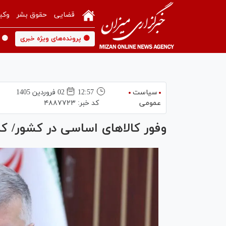
قضایی
حقوق بشر
وکی
🟡 پرونده‌های ویژه خبری
🟡 
سیاست
12:57
02 فروردين 1405
عمومی
کد خبر:
۴۸۸۷۷۲۳
وفور کالا‌های اساسی در کشور/ کم