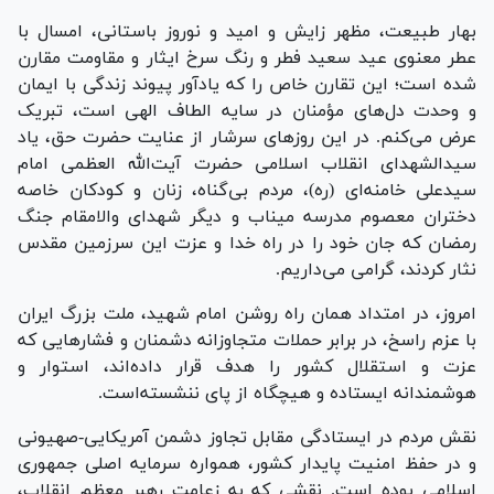
بهار طبیعت، مظهر زایش و امید و نوروز باستانی، امسال با
عطر معنوی عید سعید فطر و رنگ سرخ ایثار و مقاومت مقارن
شده است؛ این تقارن خاص را که یادآور پیوند زندگی با ایمان
و وحدت دل‌های مؤمنان در سایه الطاف الهی است، تبریک
عرض می‌کنم. در این روز‌های سرشار از عنایت حضرت حق، یاد
سیدالشهدای انقلاب اسلامی حضرت آیت‌الله العظمی امام
سیدعلی خامنه‌ای (ره)، مردم بی‌گناه، زنان و کودکان خاصه
دختران معصوم مدرسه میناب و دیگر شهدای والامقام جنگ
رمضان که جان خود را در راه خدا و عزت این سرزمین مقدس
نثار کردند، گرامی می‌داریم.
امروز، در امتداد همان راه روشن امام شهید، ملت بزرگ ایران
با عزم راسخ، در برابر حملات متجاوزانه دشمنان و فشار‌هایی که
عزت و استقلال کشور را هدف قرار داده‌اند، استوار و
هوشمندانه ایستاده و هیچگاه از پای ننشسته‌است.
نقش مردم در ایستادگی مقابل تجاوز دشمن آمریکایی-صهیونی
و در حفظ امنیت پایدار کشور، همواره سرمایه اصلی جمهوری
اسلامی بوده است. نقشی که به زعامت رهبر معظم انقلاب،