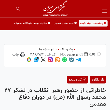
🟡 پرونده‌های ویژه خبری
🟡 سامانه‌های قضایی
🟡 جنایت میدان علیخانی اصفهان
چندرسانه
سایر حوزه ها
0:01
01 فروردين 1405
کد خبر:
۴۸۸۷۵۱۲
چاپ
Play
دانلود
کد ویدیو
Video
خاطراتی از حضور رهبر انقلاب در لشکر ۲۷
محمد رسول الله (ص) در دوران دفاع
مقدس