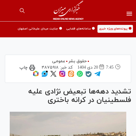
🟡 پرونده‌های ویژه خبری
🟡 سامانه‌های قضایی
🟡 جنایت میدان علیخانی اصفهان
حقوق بشر
عمومی
7:45
20 دی 1404
کد خبر:
۴۸۷۵۹۱۸
چاپ
تشدید دهه‌ها تبعیض نژادی علیه
فلسطینیان در کرانه باختری